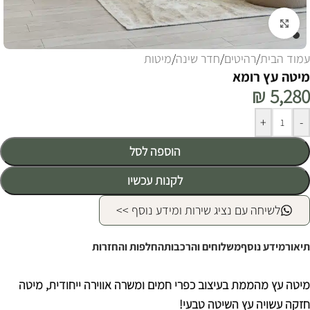
לחצו להגדלה
עמוד הבית
/
רהיטים
/
חדר שינה
/
מיטות
מיטה עץ רומא
₪
5,280
Alternative:
+
-
הוספה לסל
לקנות עכשיו
לשיחה עם נציג שירות ומידע נוסף >>
תיאור
מידע נוסף
משלוחים והרכבות
החלפות והחזרות
מיטה עץ מהממת בעיצוב כפרי חמים ומשרה אווירה ייחודית, מיטה
חזקה עשויה עץ השיטה טבעי!