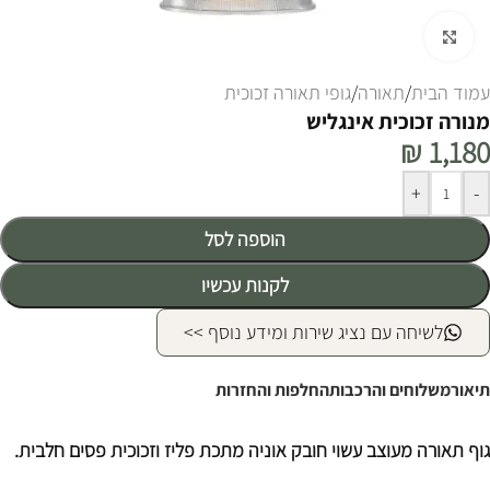
לחצו להגדלה
עמוד הבית
/
תאורה
/
גופי תאורה זכוכית
מנורה זכוכית אינגליש
₪
1,180
Alternative:
+
-
הוספה לסל
לקנות עכשיו
לשיחה עם נציג שירות ומידע נוסף >>
תיאור
משלוחים והרכבות
החלפות והחזרות
גוף תאורה מעוצב עשוי חובק אוניה מתכת פליז וזכוכית פסים חלבית.