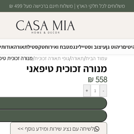
משלוחים לכל חלקי הארץ | משלוח חינם ברכישה מעל 499 ₪
יטים
ריהוט גן
עיצוב וסטיילינג
מטבח ואירוח
טקסטיל
תאורה
אודותינ
עמוד הבית
/
תאורה
/
גופי תאורה זכוכית
/
מנורה זכוכית טיפ
מנורה זכוכית טיפאני
₪
558
Alternative:
+
-
לשיחה עם נציג שירות ומידע נוסף >>