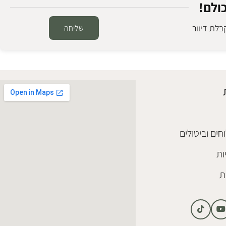
ולם!
לת דיוור
שליחה
מנורה זכוכית פרלה
גופי תאורה זכוכית
₪
438
הוספה לסל
חים וביטולים
ות
ת