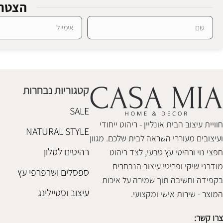
הצטרפ
Alternative:
מנורה זכוכית אינגליש
מנורה זכוכית כ
גופי תאורה זכוכית
גופי תאורה זכוכ
₪
488
₪
1,180
קטגוריות נבחרות
הוספה לסל
הוספה לסל
SALE
חוויית עיצוב הבית אונליין - ריהוט ייחודי
NATURAL STYLE
ועיצובים מעוררי השראה לבית שלכם. מגוון
רהיטים לסלון
חפצי נוי ורהיטי עץ טבעי, לצד ריהוט
מודרני שיקי ופריטי עיצוב הנבחרים
ספסלים ושרפרפי עץ
בקפידה וחשיבה תוך שמירה על איכות
עיצוב וסטיילינג
המוצר - שירות אישי ומקצועי.
צרו קשר: