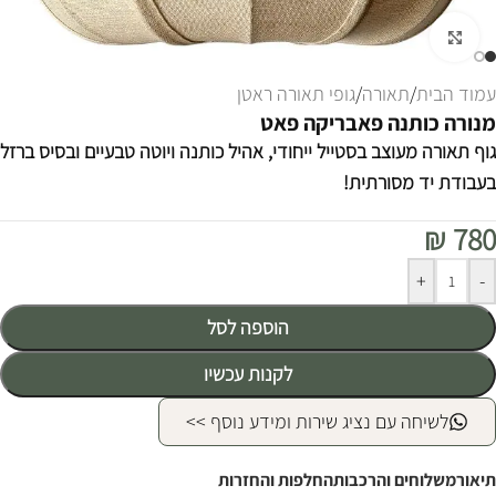
לחצו להגדלה
עמוד הבית
/
תאורה
/
גופי תאורה ראטן
מנורה כותנה פאבריקה פאט
גוף תאורה מעוצב בסטייל ייחודי, אהיל כותנה ויוטה טבעיים ובסיס ברזל
בעבודת יד מסורתית!
₪
780
Alternative:
+
-
הוספה לסל
לקנות עכשיו
לשיחה עם נציג שירות ומידע נוסף >>
תיאור
משלוחים והרכבות
החלפות והחזרות