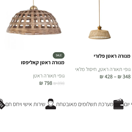
מנורה ראטן פלורי
SALE
מנורה ראטן קאליפסו
גופי תאורה ראטן
,
חיסול מלאי
גופי תאורה ראטן
₪
428
–
₪
348
₪
798
₪
898
בחר אפשרויות
הוספה לסל
ום
מערכת תשלומים מאובטחת
שירות אישי ויחס חם