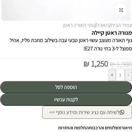
לחצו להגדלה
עמוד הבית
/
תאורה
/
גופי תאורה ראטן
מנורה ראטן קיילה
גוף תאורה מעוצב עשוי ראטן טבעי עבה בשילוב מתכת פליז, אהיל
מפוצל ל-3 בתי נורה E27!
₪
1,250
₪
1,380
Alternative:
+
-
הוספה לסל
לקנות עכשיו
לשיחה עם נציג שירות ומידע נוסף >>
תיאור
משלוחים והרכבות
החלפות והחזרות