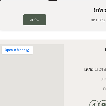
ולם!
לת דיוור
שליחה
חים וביטולים
ות
ת