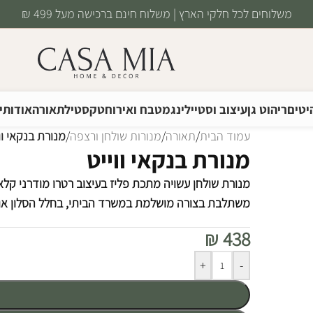
משלוחים לכל חלקי הארץ | משלוח חינם ברכישה מעל 499 ₪
יטים
ריהוט גן
עיצוב וסטיילינג
מטבח ואירוח
טקסטיל
תאורה
אודותינ
עמוד הבית
/
תאורה
/
מנורות שולחן ורצפה
/
מנורת בנקאי וו
מנורת בנקאי ווייט
מנורת שולחן עשויה מתכת פליז בעיצוב רטרו מודרני קלאסי,
משתלבת בצורה מושלמת במשרד הביתי, בחלל הסלון או
₪
438
Alternative:
+
-