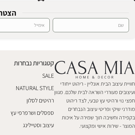
הצטרפ
Alternative:
מנורת שולחן אדיסון
מנורת שולחן א
מנורות שולחן ורצפה
מנורות שולחן ור
₪
480
₪
690
קטגוריות נבחרות
הוספה לסל
הוספה לסל
SALE
חוויית עיצוב הבית אונליין - ריהוט ייחודי
NATURAL STYLE
ועיצובים מעוררי השראה לבית שלכם. מגוון
רהיטים לסלון
חפצי נוי ורהיטי עץ טבעי, לצד ריהוט
מודרני שיקי ופריטי עיצוב הנבחרים
ספסלים ושרפרפי עץ
בקפידה וחשיבה תוך שמירה על איכות
עיצוב וסטיילינג
המוצר - שירות אישי ומקצועי.