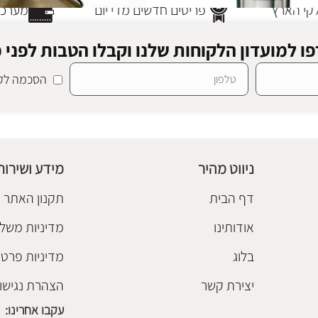
י הארץ
פריטים חדשים מדי יום
מערכת 
ו למועדון הלקוחות שלנו וקבלו הטבות לפני כ
הסכמה לקב
ו ירוק
מנורת חוץ סיאטל
תאורת חוץ
₪
748
ניווט מהיר
מידע ושירות
הוספה לסל
דף הבית
תקנון האתר
אודותינו
מדיניות משלו
בלוג
מדיניות פרטי
יצירת קשר
הצהרת נגישו
עקבו אחרינו: