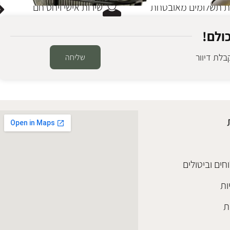
תשלומים מאובטחת
שירות אישי ויחס חם
ולם!
לת דיוור
שליחה
מנורת חוץ רטרו אובל שחור
תאורת חוץ
₪
448
הוספה לסל
חים וביטולים
ות
ת