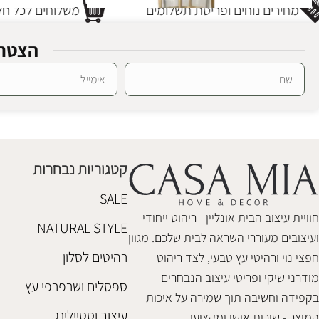
מחירים נוחים ופריסת תשלומים
משלוחים לכל חלק
הצטרפ
Alternative:
מנורת חוץ מונרו
מנורת חוץ מונר
תאורת חוץ
תאורת חוץ
₪
468
₪
468
קטגוריות נבחרות
הוספה לסל
הוספה לסל
SALE
חוויית עיצוב הבית אונליין - ריהוט ייחודי
NATURAL STYLE
ועיצובים מעוררי השראה לבית שלכם. מגוון
רהיטים לסלון
חפצי נוי ורהיטי עץ טבעי, לצד ריהוט
מודרני שיקי ופריטי עיצוב הנבחרים
ספסלים ושרפרפי עץ
בקפידה וחשיבה תוך שמירה על איכות
עיצוב וסטיילינג
המוצר - שירות אישי ומקצועי.