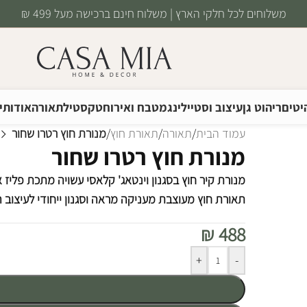
משלוחים לכל חלקי הארץ | משלוח חינם ברכישה מעל 499 ₪
יטים
ריהוט גן
עיצוב וסטיילינג
מטבח ואירוח
טקסטיל
תאורה
אודותינ
עמוד הבית
/
תאורה
/
תאורת חוץ
/
מנורת חוץ רטרו שחור
מנורת חוץ רטרו שחור
מנורת קיר חוץ בסגנון וינטאג' קלאסי עשויה מתכת פליז א
תאורת חוץ מעוצבת מעניקה מראה וסגנון ייחודי לעיצוב 
₪
488
Alternative:
+
-