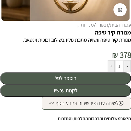
לחצו להגדלה
עמוד הבית
/
תאורה
/
מנורות קיר
מנורת קיר טיפה
מנורת קיר טיפה עשויה מתכת פליז בשילוב זכוכית וינטאג'.
₪
378
Alternative:
+
-
הוספה לסל
לקנות עכשיו
לשיחה עם נציג שירות ומידע נוסף >>
תיאור
משלוחים והרכבות
החלפות והחזרות