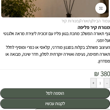
לחצו להגדלה
עמוד הבית
/
תאורה
/
מנורות קיר
מנורת קיר פליפה
גוף תאורה המשלב מתכת בגוון פליז עם זכוכית ליצירת מראה אלגנטי
ועל-זמני.
העיצוב משתלב בקלות בסגנון מודרני, קלאסי או כפרי ומוסיף לחלל
תאורה חמימה, נעימה ואווירה יוקרתית לסלון, חדר שינה, מבואה או
מסדרון.
₪
380
Alternative:
+
-
הוספה לסל
לקנות עכשיו