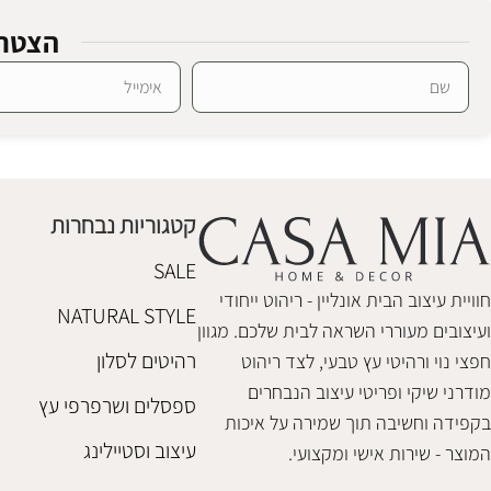
הצטרפ
מנורת שולחן ביאנקה
Alternative:
SALE
מנורת שולחן לי
מנורות שולחן ורצפה
₪
540
מנורות שולחן ור
קטגוריות נבחרות
₪
180
₪
298
הוספה לסל
SALE
הוספה לסל
חוויית עיצוב הבית אונליין - ריהוט ייחודי
NATURAL STYLE
ועיצובים מעוררי השראה לבית שלכם. מגוון
רהיטים לסלון
חפצי נוי ורהיטי עץ טבעי, לצד ריהוט
מודרני שיקי ופריטי עיצוב הנבחרים
ספסלים ושרפרפי עץ
בקפידה וחשיבה תוך שמירה על איכות
עיצוב וסטיילינג
המוצר - שירות אישי ומקצועי.