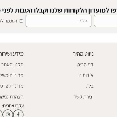
ו למועדון הלקוחות שלנו וקבלו הטבות לפני כ
הסכמה לקב
מנורת שולחן פליז לוסיה
זי
מנורות שולחן ורצפה
₪
598
צפה
,
חיסול מלאי
ניווט מהיר
מידע ושירות
הוספה לסל
דף הבית
תקנון האתר
אודותינו
מדיניות משלו
בלוג
מדיניות פרטי
יצירת קשר
הצהרת נגישו
עקבו אחרינו: