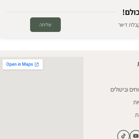
ולם!
לת דיוור
שליחה
מנורת שולחן פליז לורן
מנורות שולחן ורצפה
₪
398
הוספה לסל
חים וביטולים
ות
ת