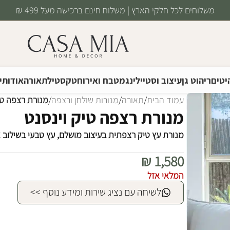
משלוחים לכל חלקי הארץ | משלוח חינם ברכישה מעל 499 ₪
יטים
ריהוט גן
עיצוב וסטיילינג
מטבח ואירוח
טקסטיל
תאורה
אודותינ
עמוד הבית
/
תאורה
/
מנורות שולחן ורצפה
/
מנורת רצפה טי
מנורת רצפה טיק וינסנט
מנורת עץ טיק רצפתית בעיצוב מושלם, עץ טבעי בשילוב 
₪
1,580
המלאי אזל
לשיחה עם נציג שירות ומידע נוסף >>