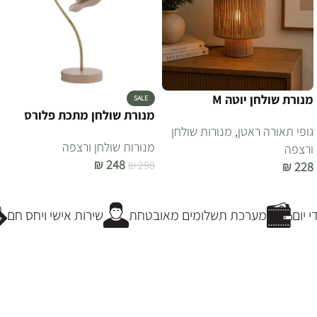
מנורת שולחן יוטה M
SALE
מנורת שולחן מתכת פלורס
גופי תאורה ראטן
,
מנורות שולחן
מנורות שולחן ורצפה
ורצפה
₪
248
₪
298
₪
228
הוספה לסל
הוספה לסל
יום
מערכת תשלומים מאובטחת
שירות אישי ויחס חם