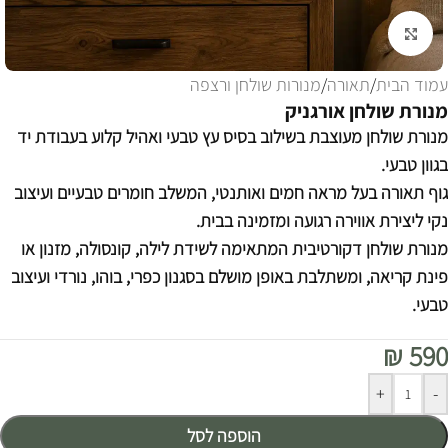
לחצו להגדלה
עמוד הבית
/
תאורה
/
מנורות שולחן ורצפה
מנורת שולחן אורגניק
מנורת שולחן מעוצבת בשילוב בסיס עץ טבעי ואהיל קלוע בעבודת יד
בגוון טבעי.
גוף תאורה בעל מראה חמים ואותנטי, המשלב חומרים טבעיים ועיצוב
נקי ליצירת אווירה רגועה ומזמינה בבית.
מנורת שולחן דקורטיבית המתאימה לשידת לילה, קונסולה, מזנון או
פינת קריאה, ומשתלבת באופן מושלם בסגנון כפרי, בוהו, נורדי ועיצוב
טבעי.
₪
590
Alternative:
+
-
הוספה לסל