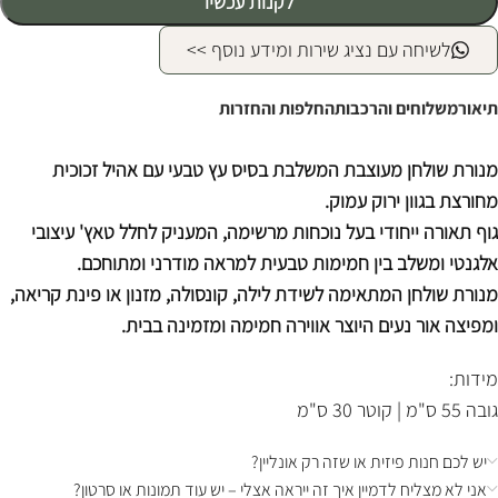
לקנות עכשיו
לשיחה עם נציג שירות ומידע נוסף >>
תיאור
משלוחים והרכבות
החלפות והחזרות
מנורת שולחן מעוצבת המשלבת בסיס עץ טבעי עם אהיל זכוכית
מחורצת בגוון ירוק עמוק.
גוף תאורה ייחודי בעל נוכחות מרשימה, המעניק לחלל טאץ' עיצובי
אלגנטי ומשלב בין חמימות טבעית למראה מודרני ומתוחכם.
מנורת שולחן המתאימה לשידת לילה, קונסולה, מזנון או פינת קריאה,
ומפיצה אור נעים היוצר אווירה חמימה ומזמינה בבית.
מידות:
גובה 55 ס"מ | קוטר 30 ס"מ
יש לכם חנות פיזית או שזה רק אונליין?
אני לא מצליח לדמיין איך זה ייראה אצלי – יש עוד תמונות או סרטון?