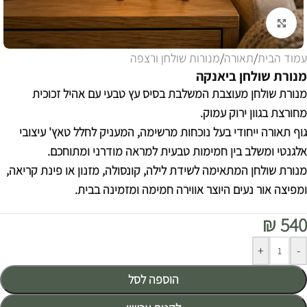
לחצו להגדלה
עמוד הבית
/
תאורה
/
מנורות שולחן ורצפה
מנורת שולחן ביאנקה
מנורת שולחן מעוצבת המשלבת בסיס עץ טבעי עם אהיל זכוכית
מחורצת בגוון ירוק עמוק.
גוף תאורה ייחודי בעל נוכחות מרשימה, המעניק לחלל טאץ' עיצובי
אלגנטי ומשלב בין חמימות טבעית למראה מודרני ומתוחכם.
מנורת שולחן המתאימה לשידת לילה, קונסולה, מזנון או פינת קריאה,
ומפיצה אור נעים היוצר אווירה חמימה ומזמינה בבית.
₪
540
Alternative:
+
-
הוספה לסל