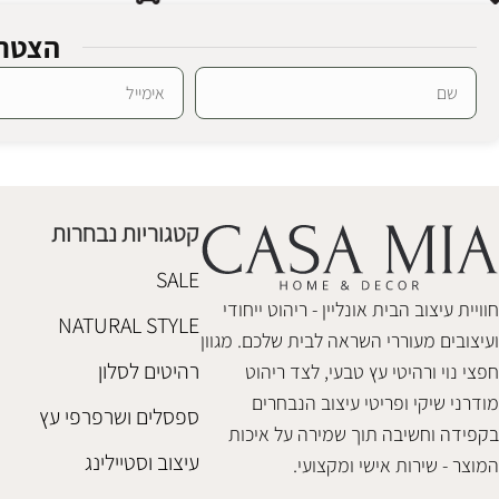
הצטרפ
Alternative:
מנורת שולחן אדיסון
מנורת שולחן טו
מנורות שולחן ורצפה
מנורות שולחן ור
₪
480
₪
690
קטגוריות נבחרות
הוספה לסל
הוספה לסל
SALE
חוויית עיצוב הבית אונליין - ריהוט ייחודי
NATURAL STYLE
ועיצובים מעוררי השראה לבית שלכם. מגוון
רהיטים לסלון
חפצי נוי ורהיטי עץ טבעי, לצד ריהוט
מודרני שיקי ופריטי עיצוב הנבחרים
ספסלים ושרפרפי עץ
בקפידה וחשיבה תוך שמירה על איכות
עיצוב וסטיילינג
המוצר - שירות אישי ומקצועי.