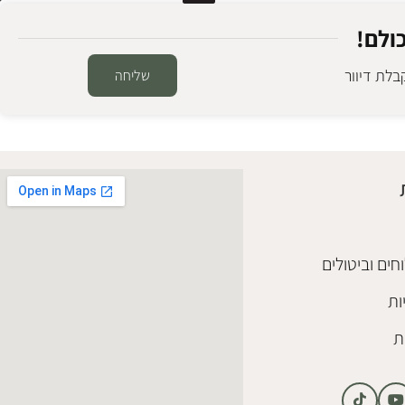
ולם!
לת דיוור
שליחה
חים וביטולים
ות
ת