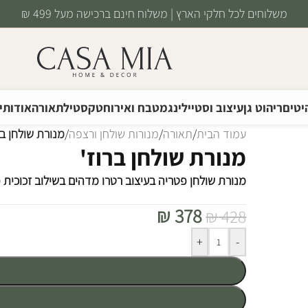
משלוחים לכל חלקי הארץ | משלוח חינם ברכישה מעל 499 ₪
יטים
ריהוט גן
עיצוב וסטיילינג
מטבח ואירוח
טקסטיל
תאורה
אודותינ
עמוד הבית
/
תאורה
/
מנורות שולחן ורצפה
/
מנורת שולחן בר
מנורת שולחן ברוז'
מנורת שולחן פטריה בעיצוב רטרו מדהים בשילוב זכוכית פ
₪
378
₪
428
Alternative:
+
-