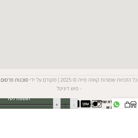
כל הזכויות שמורות קאזה מייה © 2025 | מקודם על ידי
סוכנות פרסום
- פוש דיגיטל
Alternative:
הוספה לסל
מנורת שולחן
+
-
₪
228
יוטה M
לקנות עכשיו
חנות
סל קניות
וואטסאפ
אנו משתמשים בעוגיות כדי לשפר את החוויה שלך באתר
האינטרנט שלנו. על ידי גלישה באתר זה, אתם מסכימים
לשימוש שלנו בעוגיות.