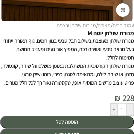
לחצו להגדלה
עמוד הבית
/
תאורה
/
מנורות שולחן ורצפה
מנורת שולחן יוטה M
מנורת שולחן מעוצבת בשילוב חבל טבעי בגוון חמים. גוף תאורה ייחודי
בעל מראה טבעי ואווירה רכה, המפיץ אור נעים ומעניק תחושת
חמימות לחלל.
מנורת שולחן דקורטיבית המשתלבת באופן מושלם על שידה, קונסולה,
מזנון או שידת לילה, ומתאימה לסגנון כפרי, בוהו ושיק טבעי.
פריט עיצוב מרשים המוסיף אופי, טקסטורה ואור רך לכל חלל מגורים.
₪
228
Alternative:
+
-
הוספה לסל