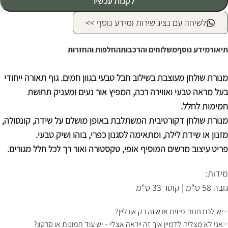
לקנות עכשיו
לשיחה עם נציג שירות ומידע נוסף >>
תיאור
מידע נוסף
משלוחים והרכבות
החלפות והחזרות
מנורת שולחן מעוצבת בשילוב חבל טבעי בגוון חמים. גוף תאורה ייחודי
בעל מראה טבעי ואווירה רכה, המפיץ אור נעים ומעניק תחושת
חמימות לחלל.
מנורת שולחן דקורטיבית המשתלבת באופן מושלם על שידה, קונסולה,
מזנון או שידת לילה, ומתאימה לסגנון כפרי, בוהו ושיק טבעי.
פריט עיצוב מרשים המוסיף אופי, טקסטורה ואור רך לכל חלל מגורים.
מידות:
גובה 58 ס"מ | קוטר 33 ס"מ
יש לכם חנות פיזית או שזה רק אונליין?
אני לא מצליח לדמיין איך זה ייראה אצלי – יש עוד תמונות או סרטון?