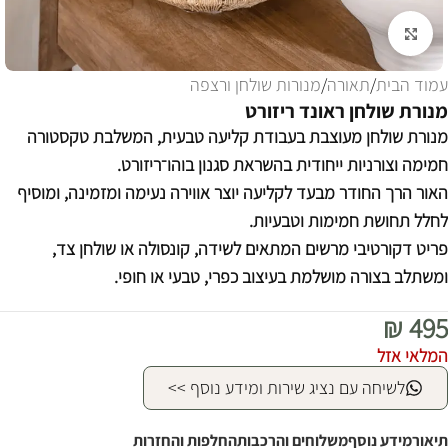
לחצו להגדלה
עמוד הבית
/
תאורה
/
מנורות שולחן ורצפה
מנורת שולחן ראונד ריזורט
מנורת שולחן מעוצבת בעבודת קליעה טבעית, המשלבת טקסטורה
חמימה וצורניות ייחודית בהשראת סגנון בוהו־ריזורט.
האור הרך החודר מבעד לקליעה יוצר אווירה נעימה ומזמינה, ומוסיף
לחלל תחושת חמימות וטבעיות.
פריט דקורטיבי מרשים המתאים לשידה, קונסולה או שולחן צד,
ומשתלב בצורה מושלמת בעיצוב כפרי, טבעי או חופי.
₪
495
המלאי אזל
לשיחה עם נציג שירות ומידע נוסף >>
תיאור
מידע נוסף
משלוחים והרכבות
החלפות והחזרות