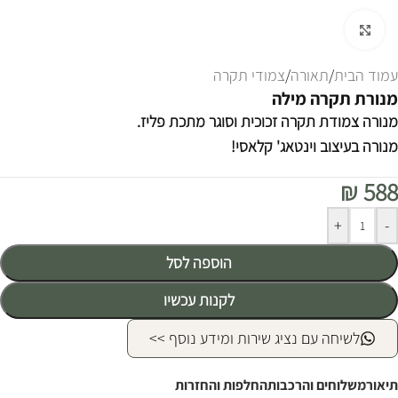
לחצו להגדלה
עמוד הבית
/
תאורה
/
צמודי תקרה
מנורת תקרה מילה
מנורה צמודת תקרה זכוכית וסוגר מתכת פליז.
מנורה בעיצוב וינטאג' קלאסי!
₪
588
Alternative:
+
-
הוספה לסל
לקנות עכשיו
לשיחה עם נציג שירות ומידע נוסף >>
תיאור
משלוחים והרכבות
החלפות והחזרות