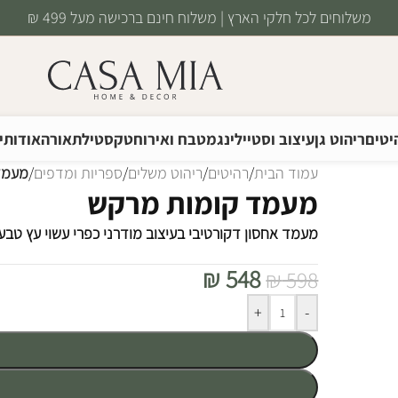
משלוחים לכל חלקי הארץ | משלוח חינם ברכישה מעל 499 ₪
יטים
ריהוט גן
עיצוב וסטיילינג
מטבח ואירוח
טקסטיל
תאורה
אודותינ
עמוד הבית
/
רהיטים
/
ריהוט משלים
/
ספריות ומדפים
/
מעמד
מעמד קומות מרקש
מעמד אחסון דקורטיבי בעיצוב מודרני כפרי עשוי עץ טבע
₪
548
₪
598
Alternative:
+
-