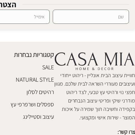
הצטרפ
Alternative:
סט קפה בטון קלאסיק
אחסון
₪
268
קטגוריות נבחרות
הוספה לסל
SALE
חוויית עיצוב הבית אונליין - ריהוט ייחודי
NATURAL STYLE
ועיצובים מעוררי השראה לבית שלכם. מגוון
רהיטים לסלון
חפצי נוי ורהיטי עץ טבעי, לצד ריהוט
מודרני שיקי ופריטי עיצוב הנבחרים
ספסלים ושרפרפי עץ
בקפידה וחשיבה תוך שמירה על איכות
עיצוב וסטיילינג
המוצר - שירות אישי ומקצועי.
צרו קשר: