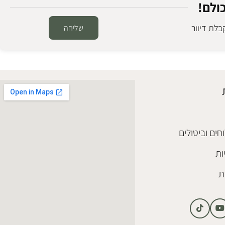
ולם!
לת דיוור
שליחה
חים וביטולים
ות
ת