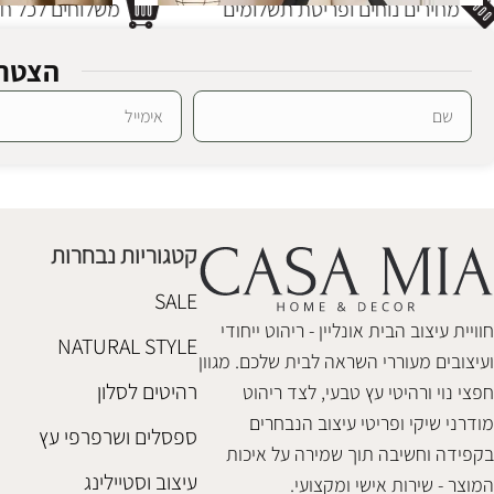
מחירים נוחים ופריסת תשלומים
משלוחים לכל חלק
הצטרפ
מראת גוף לאור
SALE
Alternative:
מראת גוף דיאנה
מראות גוף
מראות גוף
,
חיסול מלאי
₪
1,100
₪
850
₪
1,280
קטגוריות נבחרות
הוספה לסל
הוספה לסל
SALE
חוויית עיצוב הבית אונליין - ריהוט ייחודי
NATURAL STYLE
ועיצובים מעוררי השראה לבית שלכם. מגוון
רהיטים לסלון
חפצי נוי ורהיטי עץ טבעי, לצד ריהוט
מודרני שיקי ופריטי עיצוב הנבחרים
ספסלים ושרפרפי עץ
בקפידה וחשיבה תוך שמירה על איכות
עיצוב וסטיילינג
המוצר - שירות אישי ומקצועי.