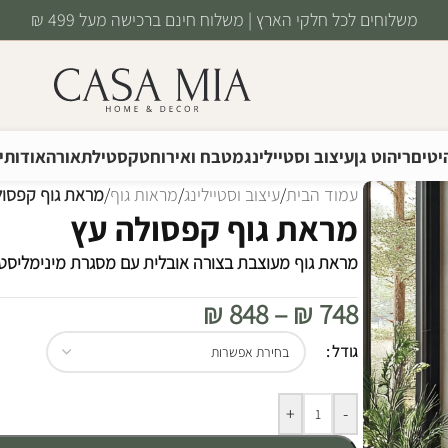
משלוחים לכל חלקי הארץ | משלוח חינם ברכישה מעל 499 ₪
יטים
ריהוט גן
עיצוב וסטיילינג
מטבח ואירוח
טקסטיל
תאורה
אודותינ
עמוד הבית
/
עיצוב וסטיילינג
/
מראות גוף
/
מראת גוף קפסול
מראת גוף קפסולה עץ
מראת גוף מעוצבת בצורה אובלית עם מסגרת מינימליסטי
₪
848
–
₪
748
Alternative:
גודל
+
-