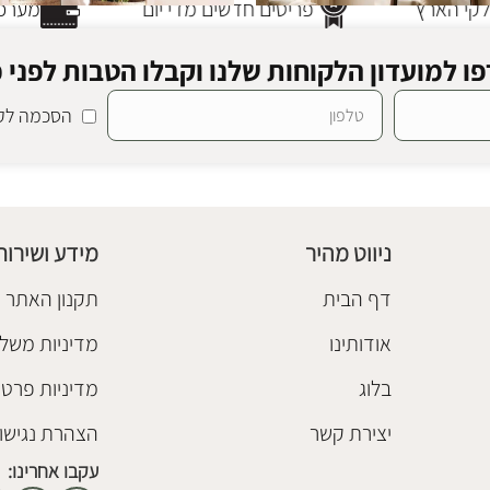
י הארץ
פריטים חדשים מדי יום
מערכת 
ו למועדון הלקוחות שלנו וקבלו הטבות לפני כ
הסכמה לקב
ה וולנט
SALE
מראת גוף לוריס
מראות גוף
₪
980
₪
1,180
ניווט מהיר
מידע ושירות
הוספה לסל
דף הבית
תקנון האתר
אודותינו
מדיניות משלו
בלוג
מדיניות פרטי
יצירת קשר
הצהרת נגישו
עקבו אחרינו: