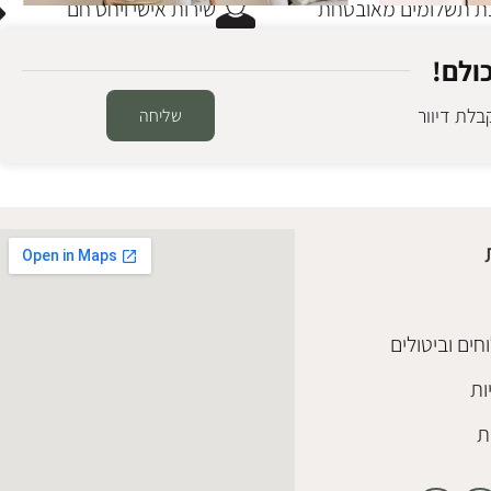
תשלומים מאובטחת
שירות אישי ויחס חם
ולם!
לת דיוור
שליחה
SALE
מראת גוף פיבי אמורפית
מראות גוף
,
חיסול מלאי
₪
890
₪
1,280
הוספה לסל
חים וביטולים
ות
ת