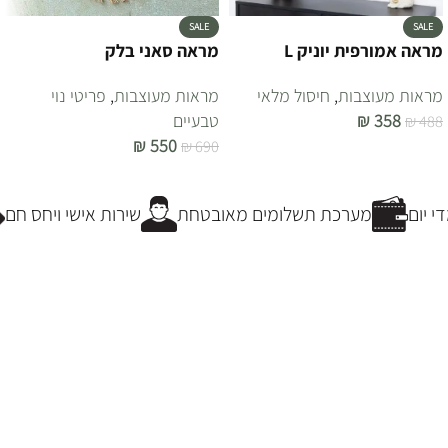
SALE
SALE
מראה אמורפית יוניק L
מראה סאני בלק
מראות מעוצבות
,
חיסול מלאי
מראות מעוצבות
,
פריטי נוי
358
₪
טבעיים
₪
488
₪
550
₪
690
הוספה לסל
הוספה לסל
 יום
מערכת תשלומים מאובטחת
שירות אישי ויחס חם