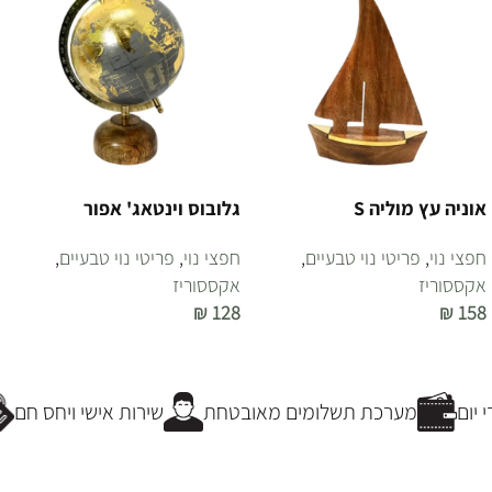
אוניה עץ מוליה S
גלובוס וינטאג' אפור
חפצי נוי
,
פריטי נוי טבעיים
,
חפצי נוי
,
פריטי נוי טבעיים
,
אקססוריז
אקססוריז
₪
128
₪
158
הוספה לסל
הוספה לסל
יום
מערכת תשלומים מאובטחת
שירות אישי ויחס חם