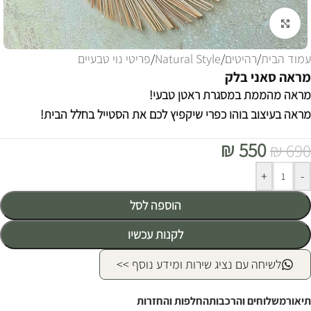
לחצו להגדלה
עמוד הבית
/
רהיטים
/
Natural Style
/
פריטי נוי טבעיים
מראה סאני בלק
מראה מהממת במסגרת ראטן טבעי!
מראה בעיצוב בוהו כפרי שיקפיץ לכם את הסטייל בחלל הבית!
₪
550
₪
690
Alternative:
+
-
הוספה לסל
לקנות עכשיו
לשיחה עם נציג שירות ומידע נוסף >>
תיאור
משלוחים והרכבות
החלפות והחזרות