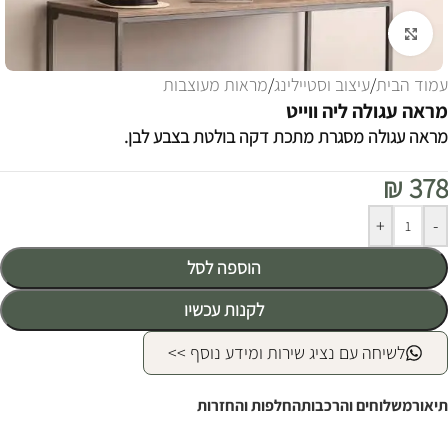
לחצו להגדלה
עמוד הבית
/
עיצוב וסטיילינג
/
מראות מעוצבות
מראה עגולה ליה ווייט
מראה עגולה מסגרת מתכת דקה בולטת בצבע לבן.
₪
378
Alternative:
+
-
הוספה לסל
לקנות עכשיו
לשיחה עם נציג שירות ומידע נוסף >>
תיאור
משלוחים והרכבות
החלפות והחזרות