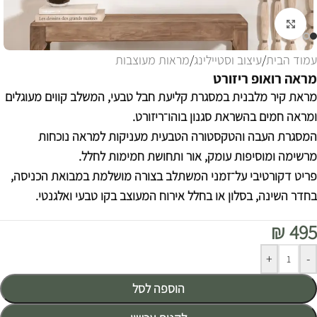
לחצו להגדלה
עמוד הבית
/
עיצוב וסטיילינג
/
מראות מעוצבות
מראה רואופ ריזורט
מראת קיר מלבנית במסגרת קליעת חבל טבעי, המשלב קווים מעוגלים
ומראה חמים בהשראת סגנון בוהו־ריזורט.
המסגרת העבה והטקסטורה הטבעית מעניקות למראה נוכחות
מרשימה ומוסיפות עומק, אור ותחושת חמימות לחלל.
פריט דקורטיבי על־זמני המשתלב בצורה מושלמת במבואת הכניסה,
בחדר השינה, בסלון או בחלל אירוח המעוצב בקו טבעי ואלגנטי.
₪
495
Alternative:
+
-
הוספה לסל