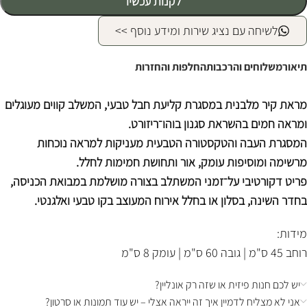
לקנות עכשיו
לשיחה עם נציג שירות ומידע נוסף >>
תיאור
משלוחים והרכבות
החלפות והחזרות
מראת קיר מלבנית במסגרת קליעת חבל טבעי, המשלב קווים מעוגלים
ומראה חמים בהשראת סגנון בוהו־ריזורט.
המסגרת העבה והטקסטורה הטבעית מעניקות למראה נוכחות
מרשימה ומוסיפות עומק, אור ותחושת חמימות לחלל.
פריט דקורטיבי על־זמני המשתלב בצורה מושלמת במבואת הכניסה,
בחדר השינה, בסלון או בחלל אירוח המעוצב בקו טבעי ואלגנטי.
מידות:
רוחב 45 ס"מ | גובה 60 ס"מ | עומק 8 ס"מ
יש לכם חנות פיזית או שזה רק אונליין?
אני לא מצליח לדמיין איך זה ייראה אצלי – יש עוד תמונות או סרטון?