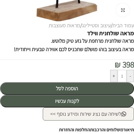
לחצו להגדלה
עמוד הבית
/
עיצוב וסטיילינג
/
מראות מעוצבות
מראה שולחנית ווילד
מראה שולחנית מרחפת על גזע טיק מלוטש.
מראה בעיצוב בוהו מושלם שתכניס לכם אווירה טבעית וייחודית!
₪
398
Alternative:
+
-
הוספה לסל
לקנות עכשיו
לשיחה עם נציג שירות ומידע נוסף >>
תיאור
משלוחים והרכבות
החלפות והחזרות