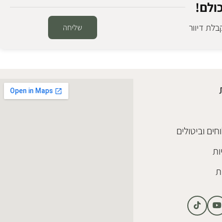
ולם!
לת דיוור
שליחה
חים וביטולים
ות
ת