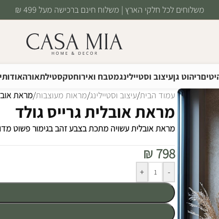
משלוחים לכל חלקי הארץ | משלוח חינם ברכישה מעל 499 ₪
יטים
ריהוט גן
עיצוב וסטיילינג
מטבח ואירוח
טקסטיל
תאורה
אודותינ
עמוד הבית
/
עיצוב וסטיילינג
/
מראות מעוצבות
/
מראת אובלי
מראת אובלית גרייס גולד
מראת אובלית עשויה מתכת בצבע זהב בגימור פשוט מדוי
₪
798
Alternative:
+
-