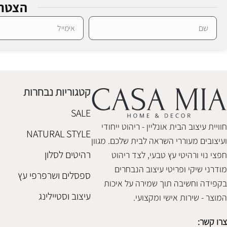
הצטרפ
Alternative:
מראה מדף נטורל
מראה עץ מרטי
מראות מעוצבות
מראות מעוצבות
₪
648
₪
598
קטגוריות נבחרות
הוספה לסל
הוספה לסל
SALE
חוויית עיצוב הבית אונליין - ריהוט ייחודי
NATURAL STYLE
ועיצובים מעוררי השראה לבית שלכם. מגוון
רהיטים לסלון
חפצי נוי ורהיטי עץ טבעי, לצד ריהוט
מודרני שיקי ופריטי עיצוב הנבחרים
ספסלים ושרפרפי עץ
בקפידה וחשיבה תוך שמירה על איכות
עיצוב וסטיילינג
המוצר - שירות אישי ומקצועי.
צרו קשר: