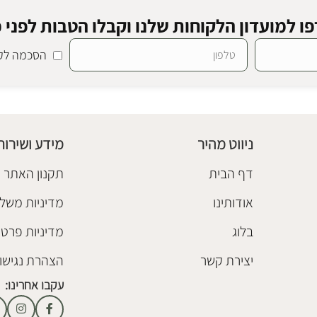
ו למועדון הלקוחות שלנו וקבלו הטבות לפני כ
הסכמה לקב
מראת גוף מלאני
ס
מראות גוף
₪
1,100
–
₪
990
ניווט מהיר
מידע ושירות
בחר אפשרויות
דף הבית
תקנון האתר
אודותינו
מדיניות משלו
בלוג
מדיניות פרטי
יצירת קשר
הצהרת נגישו
עקבו אחרינו: