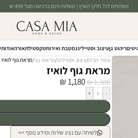
משלוחים לכל חלקי הארץ | משלוח חינם ברכישה מעל 499 ₪
יטים
ריהוט גן
עיצוב וסטיילינג
מטבח ואירוח
טקסטיל
תאורה
אודותינ
עמוד הבית
/
עיצוב וסטיילינג
/
מראות גוף
/
מראת גוף לואיז
מראת גוף לואיז
₪
1,180
₪
1,380
Alternative:
+
-
לשיחה עם נציג שירות ומידע נוסף >>