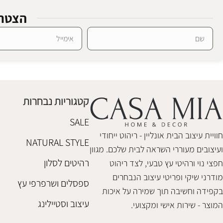
הצטרפ
מראה קפסולה בלק
SALE
Alternative:
מראת גוף לורי
מראות גוף
,
מראות מעוצבות
מראות גוף
₪
498
₪
980
₪
1,180
קטגוריות נבחרות
הוספה לסל
הוספה לסל
SALE
חוויית עיצוב הבית אונליין - ריהוט ייחודי
NATURAL STYLE
ועיצובים מעוררי השראה לבית שלכם. מגוון
רהיטים לסלון
חפצי נוי ורהיטי עץ טבעי, לצד ריהוט
מודרני שיקי ופריטי עיצוב הנבחרים
ספסלים ושרפרפי עץ
בקפידה וחשיבה תוך שמירה על איכות
עיצוב וסטיילינג
המוצר - שירות אישי ומקצועי.