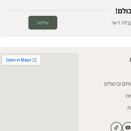
ולם!
לת דיוור
שליחה
SALE
מראת גוף עמנואל
מראות גוף
₪
880
₪
1,100
הוספה לסל
חים וביטולים
ות
ת