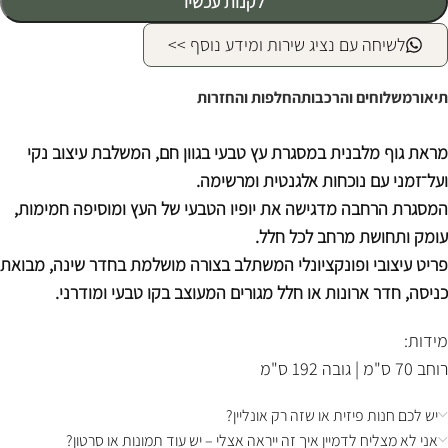
לקנות עכשיו
לשיחה עם נציג שירות ומידע נוסף >>
תיאור
משלוחים והרכבות
החלפות והחזרות
מראת גוף מלבנית במסגרת עץ טבעי בגוון חם, המשלבת עיצוב נקי
ועל־זמני עם נוכחות אלגנטית ומרשימה.
המסגרת הרחבה מדגישה את יופיו הטבעי של העץ ומוסיפה חמימות,
עומק ותחושת מרחב לכל חלל.
פריט עיצובי ופונקציונלי המשתלב בצורה מושלמת בחדר שינה, מבואת
כניסה, חדר ארונות או חלל מגורים המעוצב בקו טבעי ומודרני.
מידות:
רוחב 70 ס"מ | גובה 192 ס"מ
יש לכם חנות פיזית או שזה רק אונליין?
אני לא מצליח לדמיין איך זה ייראה אצלי – יש עוד תמונות או סרטון?