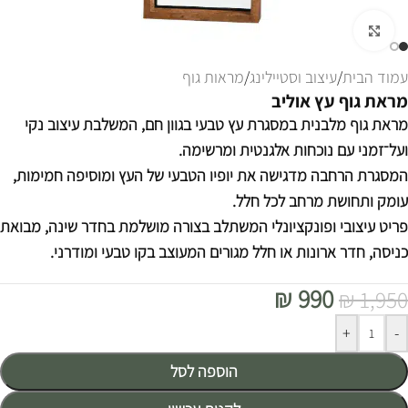
לחצו להגדלה
עמוד הבית
/
עיצוב וסטיילינג
/
מראות גוף
מראת גוף עץ אוליב
מראת גוף מלבנית במסגרת עץ טבעי בגוון חם, המשלבת עיצוב נקי
ועל־זמני עם נוכחות אלגנטית ומרשימה.
המסגרת הרחבה מדגישה את יופיו הטבעי של העץ ומוסיפה חמימות,
עומק ותחושת מרחב לכל חלל.
פריט עיצובי ופונקציונלי המשתלב בצורה מושלמת בחדר שינה, מבואת
כניסה, חדר ארונות או חלל מגורים המעוצב בקו טבעי ומודרני.
₪
990
₪
1,950
Alternative:
+
-
הוספה לסל