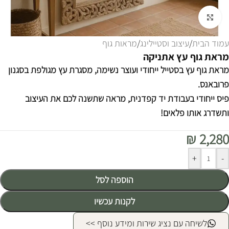
לחצו להגדלה
עמוד הבית
/
עיצוב וסטיילינג
/
מראות גוף
מראת גוף עץ אתניקה
מראת גוף עץ בסטייל ייחודי ועוצר נשימה, מסגרת עץ מגולפת בסגנון
פרובאנס.
פיס ייחודי בעבודת יד קפדנית, מראה שתשנה לכם את העיצוב
ותשדרג אותו פלאים!
₪
2,280
Alternative:
+
-
הוספה לסל
לקנות עכשיו
לשיחה עם נציג שירות ומידע נוסף >>