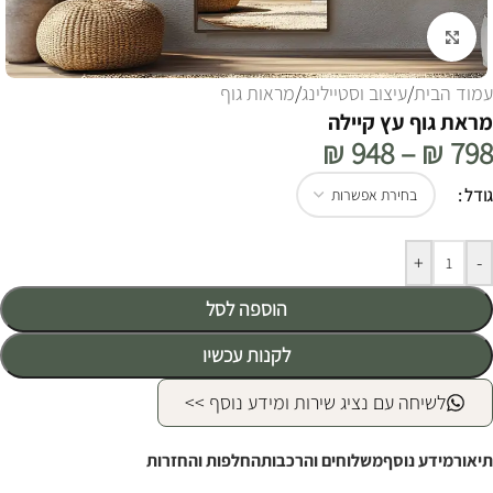
לחצו להגדלה
עמוד הבית
/
עיצוב וסטיילינג
/
מראות גוף
מראת גוף עץ קיילה
₪
948
–
₪
798
Alternative:
גודל
+
-
הוספה לסל
לקנות עכשיו
לשיחה עם נציג שירות ומידע נוסף >>
תיאור
מידע נוסף
משלוחים והרכבות
החלפות והחזרות