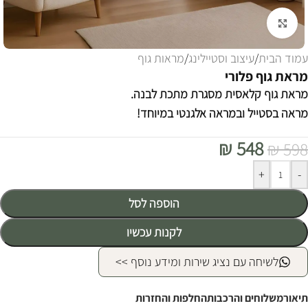
לחצו להגדלה
עמוד הבית
/
עיצוב וסטיילינג
/
מראות גוף
מראת גוף פלורי
מראת גוף קלאסית מסגרת מתכת לבנה.
מראה בסטייל ובמראה אלגנטי במיוחד!
₪
548
₪
598
Alternative:
+
-
הוספה לסל
לקנות עכשיו
לשיחה עם נציג שירות ומידע נוסף >>
תיאור
משלוחים והרכבות
החלפות והחזרות