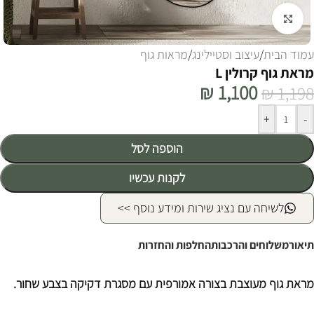
לחצו להגדלה
עמוד הבית
/
עיצוב וסטיילינג
/
מראות גוף
מראת גוף קרולין L
₪
1,100
₪
1,198
Alternative:
+
-
הוספה לסל
לקנות עכשיו
לשיחה עם נציג שירות ומידע נוסף >>
תיאור
משלוחים והרכבות
החלפות והחזרות
מראת גוף מעוצבת בצורה אמורפית עם מסגרת דקיקה בצבע שחור.