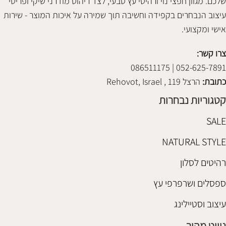
שלכם. מגוון חפצי נוי ורהיטי עץ טבעי, לצד ריהוט מודרני שיקי ופריטי
עיצוב הנבחרים בקפידה וחשיבה תוך שמירה על איכות המוצר - שירות
אישי ומקצועי.
צרו קשר:
052-625-7891 | 086511175
כתובת:
הרצל 119 , Rehovot, Israel
קטגוריות נבחרות
SALE
NATURAL STYLE
רהיטים לסלון
ספסלים ושרפרפי עץ
עיצוב וסטיילינג
ניווט מהיר