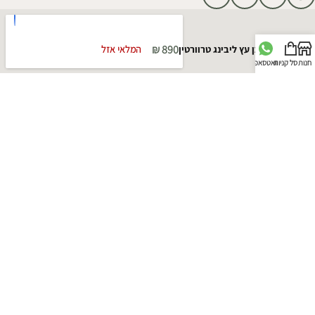
₪
890
נשכן עץ ליבינג טרוורטין
המלאי אזל
חנות
סל קניות
וואטסאפ
כל הזכויות שמורות קאזה מייה © 2025 | מקודם על ידי
סוכנות פרסום
- פוש דיגיטל