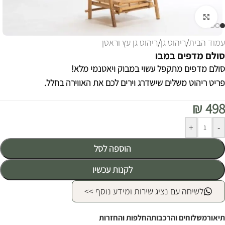
לחצו להגדלה
עמוד הבית
/
ריהוט גן
/
ריהוט גן עץ וראטן
סולם מדפים במבו
סולם מדפים מתקפל עשוי במבוק ויאטנמי מלא!
פריט ריהוט משלים שישדרג וירים לכם את האווירה בחלל.
₪
498
Alternative:
+
-
הוספה לסל
לקנות עכשיו
לשיחה עם נציג שירות ומידע נוסף >>
תיאור
משלוחים והרכבות
החלפות והחזרות