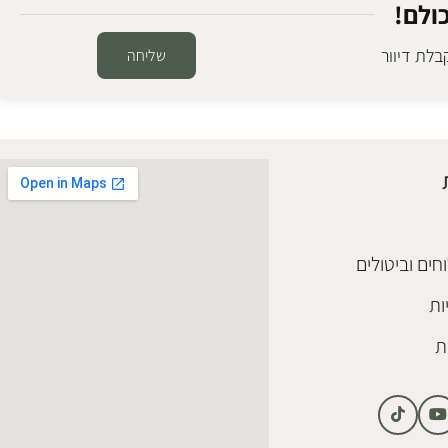
ולם!
לת דיוור
שליחה
חים וביטולים
ות
ת