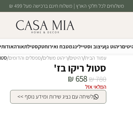
משלוחים לכל חלקי הארץ | משלוח חינם ברכישה מעל 499 ₪
יטים
ריהוט גן
עיצוב וסטיילינג
מטבח ואירוח
טקסטיל
תאורה
אודותינ
עמוד הבית
/
רהיטים
/
ריהוט משלים
/
ספסלים והדומים
/
סטול
סטול ריקו בז'
₪
658
₪
780
המלאי אזל
לשיחה עם נציג שירות ומידע נוסף >>