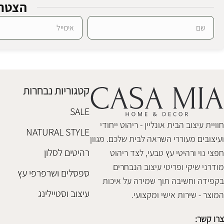
הצטרפ
Alternative:
ספסל לוקה ווייט
ספסל עץ סטנל
ספסלים והדומים
ספסלים והדומים
₪
1,580
₪
980
קטגוריות נבחרות
הוספה לסל
הוספה לסל
SALE
חוויית עיצוב הבית אונליין - ריהוט ייחודי
NATURAL STYLE
ועיצובים מעוררי השראה לבית שלכם. מגוון
רהיטים לסלון
חפצי נוי ורהיטי עץ טבעי, לצד ריהוט
מודרני שיקי ופריטי עיצוב הנבחרים
ספסלים ושרפרפי עץ
בקפידה וחשיבה תוך שמירה על איכות
עיצוב וסטיילינג
המוצר - שירות אישי ומקצועי.
צרו קשר: