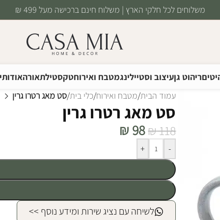
משלוחים לכל חלקי הארץ | משלוח חינם ברכישה מעל 499 ₪
יטים
ריהוט גן
עיצוב וסטיילינג
מטבח ואירוח
טקסטיל
תאורה
אודותינ
עמוד הבית
/
מטבח ואירוח
/
כלי בית
/
סט מאג רטרו גרין
סט מאג רטרו גרין
₪
98
₪
118
Alternative:
+
-
לשיחה עם נציג שירות ומידע נוסף >>