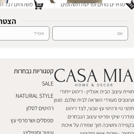
מחירים נוחים ופריסת תשלומים
משלוחים לכל חלק
הצטרפ
Alternative:
סט מאג ידית וינו דזרט
צלחת בירד טרו
כלי בית
חפצי נוי
,
כלי בית
₪
118
₪
110
קטגוריות נבחרות
הוספה לסל
הוספה לסל
SALE
חוויית עיצוב הבית אונליין - ריהוט ייחודי
NATURAL STYLE
ועיצובים מעוררי השראה לבית שלכם. מגוון
רהיטים לסלון
חפצי נוי ורהיטי עץ טבעי, לצד ריהוט
מודרני שיקי ופריטי עיצוב הנבחרים
ספסלים ושרפרפי עץ
בקפידה וחשיבה תוך שמירה על איכות
עיצוב וסטיילינג
המוצר - שירות אישי ומקצועי.