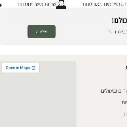
תשלומים מאובטחת
שירות אישי ויחס חם
ולם!
לת דיוור
שליחה
חים וביטולים
ות
ת