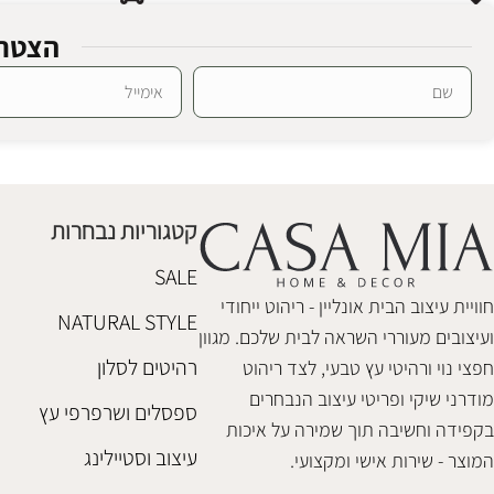
הצטרפ
Alternative:
כוננית עץ אוסלו
מדף עץ אדישן
ספריות ומדפים
ספריות ומדפים
₪
388
₪
1,580
קטגוריות נבחרות
הוספה לסל
הוספה לסל
SALE
חוויית עיצוב הבית אונליין - ריהוט ייחודי
NATURAL STYLE
ועיצובים מעוררי השראה לבית שלכם. מגוון
רהיטים לסלון
חפצי נוי ורהיטי עץ טבעי, לצד ריהוט
מודרני שיקי ופריטי עיצוב הנבחרים
ספסלים ושרפרפי עץ
בקפידה וחשיבה תוך שמירה על איכות
עיצוב וסטיילינג
המוצר - שירות אישי ומקצועי.