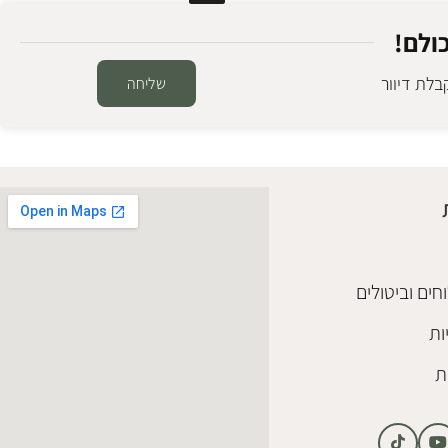
ולם!
לת דיוור
שליחה
חים וביטולים
ות
ת