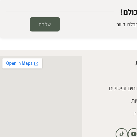
ולם!
לת דיוור
שליחה
חים וביטולים
ות
ת