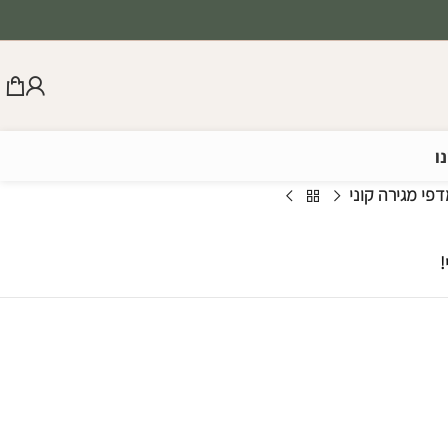
ו
פי מגירה קוני
!