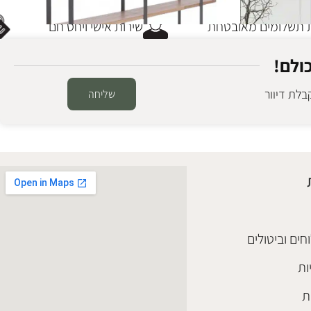
שלומים מאובטחת
שירות אישי ויחס חם
ולם!
לת דיוור
שליחה
ספריה עץ לואיג'י לונג
ספריות ומדפים
 מלאי
₪
3,900
הוספה לסל
חים וביטולים
ות
ת