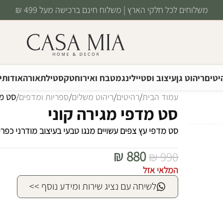
משלוחים לכל חלקי הארץ | משלוח חינם ברכישה מעל 499 ₪
יטים
ריהוט גן
עיצוב וסטיילינג
מטבח ואירוח
טקסטיל
תאורה
אודותינ
עמוד הבית
/
רהיטים
/
ריהוט משלים
/
ספריות ומדפים
/
סט מד
סט מדפי מגירה קוני
סט מדפי עץ צפים עשויים מנגו טבעי בעיצוב מודרני כפרי
₪
880
₪
990
המלאי אזל
לשיחה עם נציג שירות ומידע נוסף >>