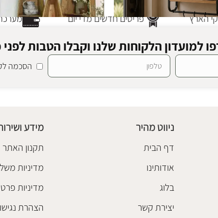
 הארץ
פריטים חדשים מדי יום
מערכת ת
ו למועדון הלקוחות שלנו וקבלו הטבות לפני כ
הסכמה לקב
SALE
מעמד מדפים עץ קאנו
חיסול מלאי
ספריות ומדפים
,
רהיטי טבע
,
חיסול
₪
1,280
–
₪
440
ניווט מהיר
מידע ושירות
בחר אפשרויות
דף הבית
תקנון האתר
אודותינו
מדיניות משלו
בלוג
מדיניות פרטי
יצירת קשר
הצהרת נגישו