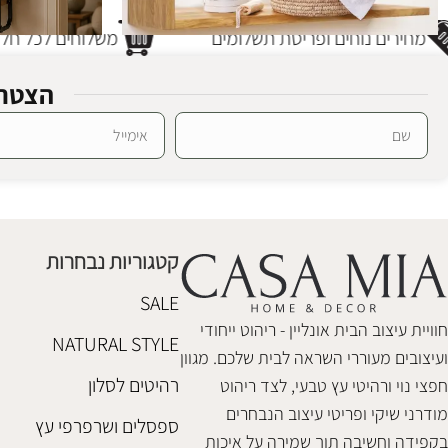
מחירים נוחים ופריסת תשלומים
משלוחים לכל חלקי
הצטרפ
מדף עץ וינו
SALE
Alternative:
מדף עץ סוהו
ספריות ומדפים
ספריות ומדפים
,
₪
248
₪
368
₪
448
קטגוריות נבחרות
הוספה לסל
הוספה לסל
SALE
חוויית עיצוב הבית אונליין - ריהוט ייחודי
NATURAL STYLE
ועיצובים מעוררי השראה לבית שלכם. מגוון
רהיטים לסלון
חפצי נוי ורהיטי עץ טבעי, לצד ריהוט
מודרני שיקי ופריטי עיצוב הנבחרים
ספסלים ושרפרפי עץ
בקפידה וחשיבה תוך שמירה על איכות