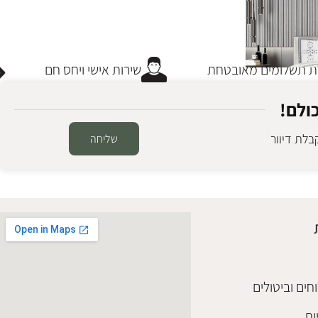
תשלומים מאובטחת
שירות אישי ויחס חם
ולם!
לת דיוור
שליחה
חים וביטולים
ות