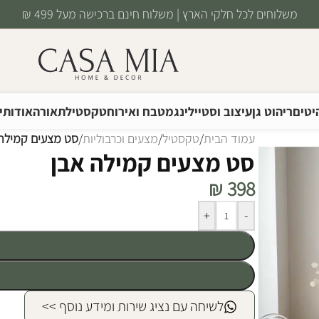
משלוחים לכל חלקי הארץ | משלוח חינם ברכישה מעל 499 ₪
יטים
ריהוט גן
עיצוב וסטיילינג
מטבח ואירוח
טקסטיל
תאורה
אודותינ
עמוד הבית
/
טקסטיל
/
מצעים וכרבוליות
/
סט מצעים קמילה 
סט מצעים קמילה אבן
₪
398
Alternative:
+
-
לשיחה עם נציג שירות ומידע נוסף >>