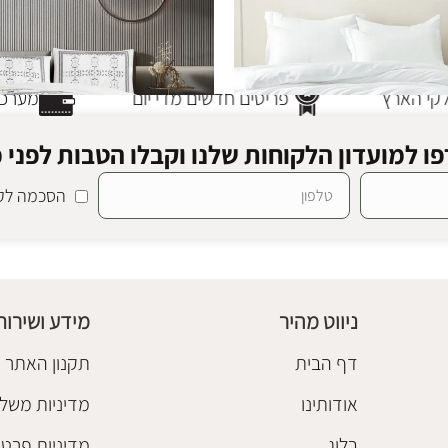
י הארץ
פריטים חדשים מדי יום
מערכת 
ו למועדון הלקוחות שלנו וקבלו הטבות לפני כ
הסכמה לקב
ראה לבן
סט מצעים פאולה
מצעים וכרבוליות
₪
298
ניווט מהיר
מידע ושירות
הוספה לסל
דף הבית
תקנון האתר
אודותינו
מדיניות משלו
בלוג
מדיניות פרטי