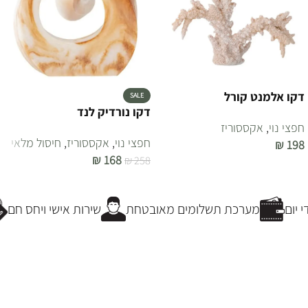
דקו אלמנט קורל
SALE
דקו נורדיק לנד
חפצי נוי
,
אקססוריז
חפצי נוי
,
אקססוריז
,
חיסול מלאי
₪
198
₪
168
₪
258
הוספה לסל
הוספה לסל
יום
מערכת תשלומים מאובטחת
שירות אישי ויחס חם