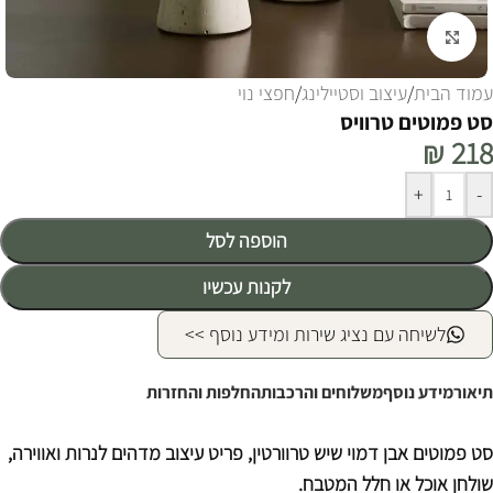
לחצו להגדלה
עמוד הבית
/
עיצוב וסטיילינג
/
חפצי נוי
סט פמוטים טרוויס
₪
218
Alternative:
+
-
הוספה לסל
לקנות עכשיו
לשיחה עם נציג שירות ומידע נוסף >>
תיאור
מידע נוסף
משלוחים והרכבות
החלפות והחזרות
סט פמוטים אבן דמוי שיש טרוורטין, פריט עיצוב מדהים לנרות ואווירה,
שולחן אוכל או חלל המטבח.