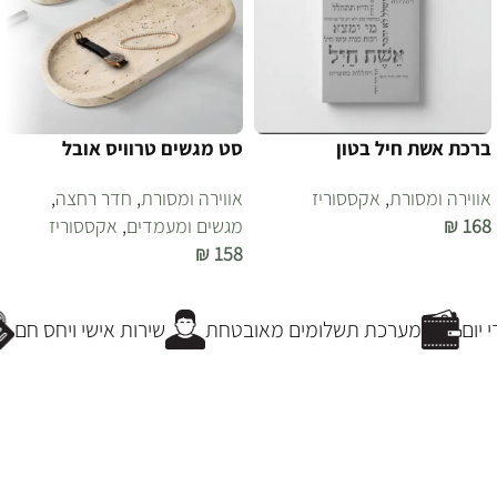
ברכת אשת חיל בטון
סט מגשים טרוויס אובל
אווירה ומסורת
,
אקססוריז
אווירה ומסורת
,
חדר רחצה
,
168
₪
מגשים ומעמדים
,
אקססוריז
₪
158
הוספה לסל
הוספה לסל
יום
מערכת תשלומים מאובטחת
שירות אישי ויחס חם