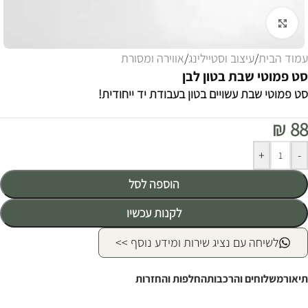
לחצו להגדלה
עמוד הבית
/
עיצוב וסטיילינג
/
אווירה ומסורת
סט פמוטי שבת בטון לבן
סט פמוטי שבת עשויים בטון בעבודת יד ייחודית!
₪
88
Alternative:
+
-
הוספה לסל
לקנות עכשיו
לשיחה עם נציג שירות ומידע נוסף >>
תיאור
משלוחים והרכבות
החלפות והחזרות