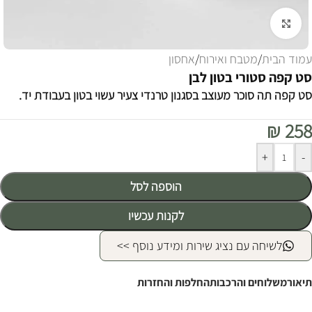
לחצו להגדלה
עמוד הבית
/
מטבח ואירוח
/
אחסון
סט קפה סטורי בטון לבן
סט קפה תה סוכר מעוצב בסגנון טרנדי צעיר עשוי בטון בעבודת יד.
₪
258
Alternative:
+
-
הוספה לסל
לקנות עכשיו
לשיחה עם נציג שירות ומידע נוסף >>
תיאור
משלוחים והרכבות
החלפות והחזרות