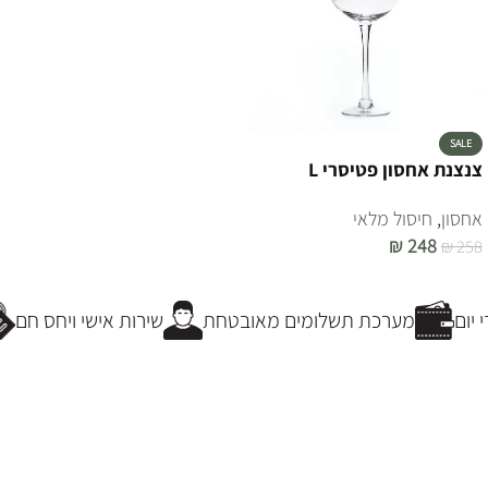
SALE
צנצנת אחסון פטיסרי L
אחסון
,
חיסול מלאי
₪
248
₪
258
הוספה לסל
יום
מערכת תשלומים מאובטחת
שירות אישי ויחס חם