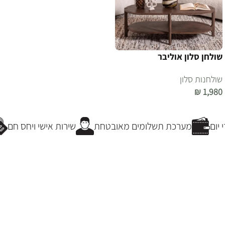
שולחן סלון אוליבר
שולחנות סלון
₪
1,980
הוספה לסל
יום
מערכת תשלומים מאובטחת
שירות אישי ויחס חם