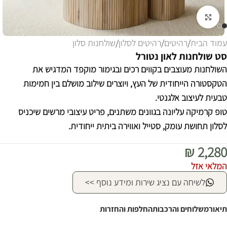
לחצו להגדלה
עמוד הבית
/
רהיטים
/
רהיטים לסלון
/
שולחנות סלון
סט שולחנות לאון נטורל
השולחנות מעוצבים בקווים רכים ובגימור מוקפד המדגיש את
הטקסטורה הייחודית של העץ, ויוצרים שילוב מושלם בין חמימות
טבעית לעיצוב אלגנטי.
טופ קרמיקה עליונה בגוונים משתנים, פריט עיצובי מרשים שיכניס
לסלון תחושת עומק, סטייל ואווירה ביתית ייחודית.
₪
2,280
המלאי אזל
לשיחה עם נציג שירות ומידע נוסף >>
תיאור
משלוחים והרכבות
החלפות והחזרות