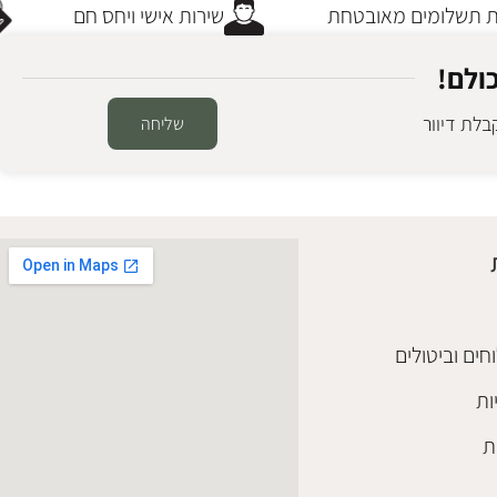
תשלומים מאובטחת
שירות אישי ויחס חם
ולם!
לת דיוור
שליחה
חים וביטולים
ות
ת