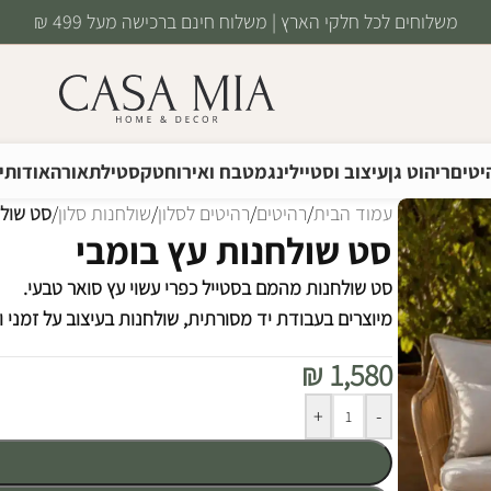
משלוחים לכל חלקי הארץ | משלוח חינם ברכישה מעל 499 ₪
יטים
ריהוט גן
עיצוב וסטיילינג
מטבח ואירוח
טקסטיל
תאורה
אודותינ
עמוד הבית
/
רהיטים
/
רהיטים לסלון
/
שולחנות סלון
/
סט שולח
סט שולחנות עץ בומבי
סט שולחנות מהמם בסטייל כפרי עשוי עץ סואר טבעי.
מיוצרים בעבודת יד מסורתית, שולחנות בעיצוב על זמני ו
₪
1,580
Alternative:
+
-