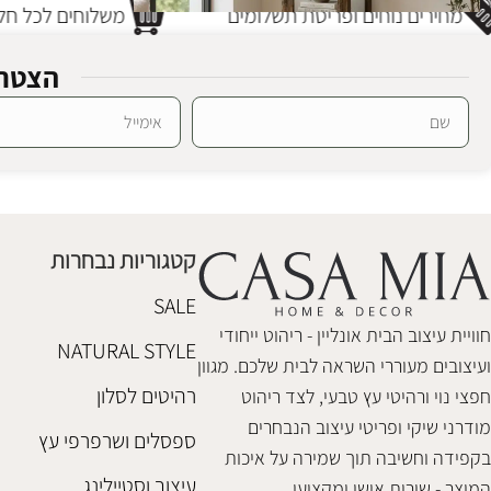
מחירים נוחים ופריסת תשלומים
משלוחים לכל חלק
הצטרפ
Alternative:
ויטרינה עץ דלת קייפטאון
ויטרינות וארונות
,
רהיטי טבע
₪
1,100
קטגוריות נבחרות
הוספה לסל
SALE
חוויית עיצוב הבית אונליין - ריהוט ייחודי
NATURAL STYLE
ועיצובים מעוררי השראה לבית שלכם. מגוון
רהיטים לסלון
חפצי נוי ורהיטי עץ טבעי, לצד ריהוט
מודרני שיקי ופריטי עיצוב הנבחרים
ספסלים ושרפרפי עץ
בקפידה וחשיבה תוך שמירה על איכות
עיצוב וסטיילינג
המוצר - שירות אישי ומקצועי.