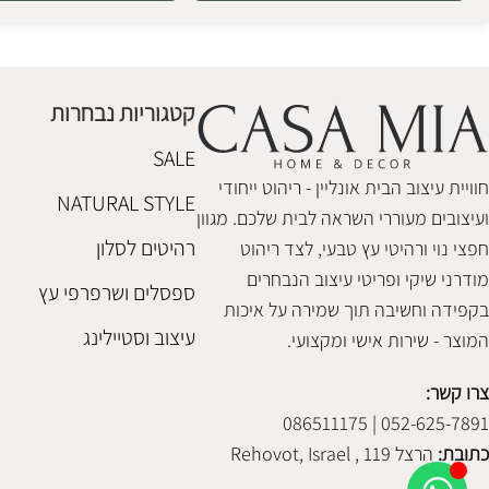
Alternative:
קטגוריות נבחרות
SALE
חוויית עיצוב הבית אונליין - ריהוט ייחודי
NATURAL STYLE
ועיצובים מעוררי השראה לבית שלכם. מגוון
רהיטים לסלון
חפצי נוי ורהיטי עץ טבעי, לצד ריהוט
מודרני שיקי ופריטי עיצוב הנבחרים
ספסלים ושרפרפי עץ
בקפידה וחשיבה תוך שמירה על איכות
עיצוב וסטיילינג
המוצר - שירות אישי ומקצועי.
צרו קשר:
052-625-7891 | 086511175
כתובת:
הרצל 119 , Rehovot, Israel