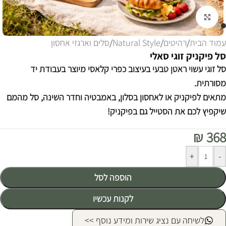
לחצו להגדלה
עמוד הבית
/
רהיטים
/
Natural Style
/
סלים וארגזי אחסון
סל פיקניק זוגי סאלי
סל זוגי עשוי ראטן טבעי בעיצוב כפרי קלאסי מיוצר בעבודת יד
מסורתית.
מתאים לפיקניק או לאחסון בסלון, באמבטיה וחדר השינה, סל מהמם
שיקפיץ לכם את הסטייל גם בפיקניק!
₪
368
Alternative:
+
-
הוספה לסל
לקנות עכשיו
לשיחה עם נציג שירות ומידע נוסף >>