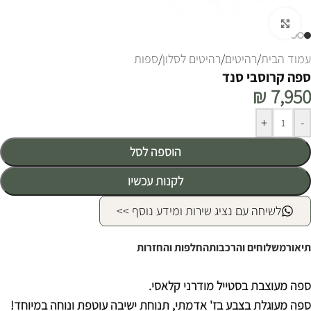
לחצו להגדלה
עמוד הבית
/
רהיטים
/
רהיטים לסלון
/
ספות
ספה קרוסבי סנד
₪
7,950
Alternative:
+
-
הוספה לסל
לקנות עכשיו
לשיחה עם נציג שירות ומידע נוסף >>
תיאור
משלוחים והרכבות
החלפות והחזרות
ספה מעוצבת בסטייל מודרני קלאסי.
ספה מעוגלת בצבע בז' אדמתי, תנוחת ישיבה עוטפת ונוחה במיוחד!