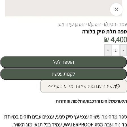
לחצו להגדלה
עמוד הבית
/
ריהוט גן
/
ריהוט גן עץ וראטן
ספה תלת טיק בלורה
₪
4,400
Alternative:
+
-
הוספה לסל
לקנות עכשיו
לשיחה עם נציג שירות ומידע נוסף >>
תיאור
משלוחים והרכבות
החלפות והחזרות
ספה מדהימה עשויה ענפי עץ טיק טבעי, ענפים עבים חזקים במיוחד!
בד נוח ועבה מסוג WATERPROOF, עמיד בכל תנאי מזג האוויר.